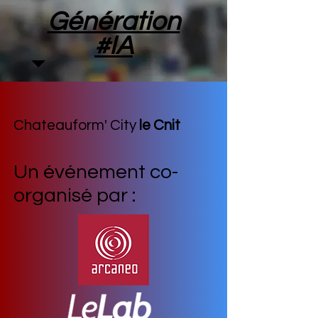
Génération
#IA
Chateauform' City
le Cnit
Un événement co-
organisé par :