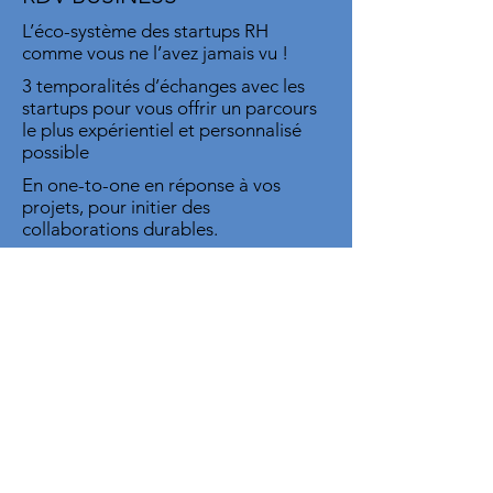
L’éco-système des startups RH
comme vous ne l’avez jamais vu !
3 temporalités d’échanges avec les
startups pour vous offrir un parcours
le plus expérientiel et personnalisé
possible
En one-to-one en réponse à vos
projets, pour initier des
collaborations durables.
PLENIERES