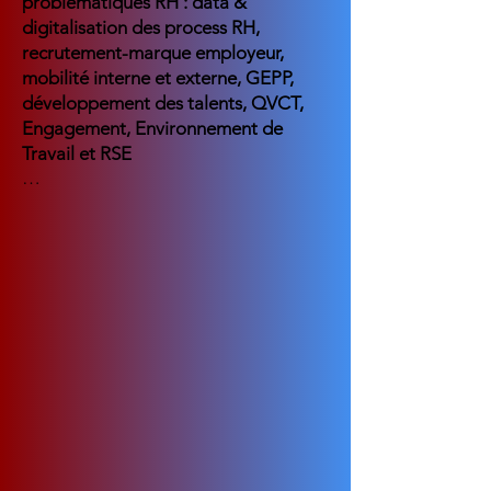
problématiques RH : data &
digitalisation des process RH,
recrutement-marque employeur,
mobilité interne et externe, GEPP,
développement des talents, QVCT,
Engagement, Environnement de
Travail et RSE
…