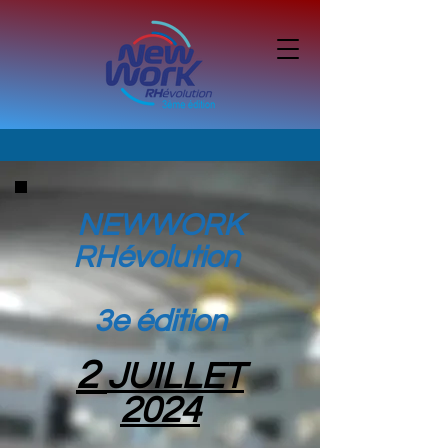
NEWWORK
RHévolution
3e édition
2
JUILLET
2024