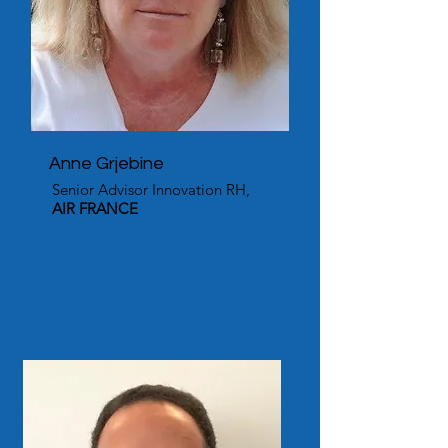
Anne Grjebine
Senior Advisor Innovation RH,
AIR FRANCE