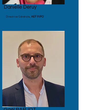
Danielle Deruy
Directrice Générale,
AEF INFO
Gaël BARJOT