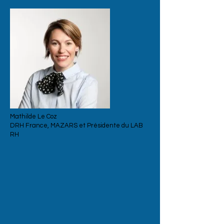
Mathilde Le Coz
DRH France, MAZARS et Présidente du LAB
RH